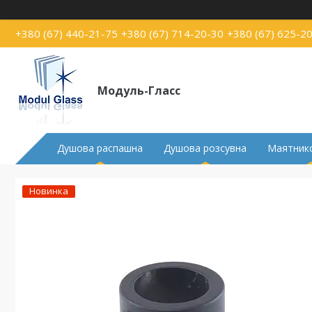
+380 (67) 440-21-75
+380 (67) 714-20-30
+380 (67) 625-2
Модуль-Гласс
Душова распашна
Душова розсувна
Маятнико
Новинка