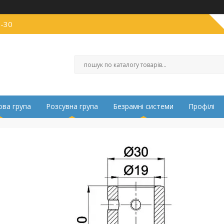
0-30
ва група
Розсувна група
Безрамні системи
Профілі