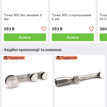
Точка 800 без зенківки 6
Точка 800 з серпанковим
Точк
мм
6 мм
10,5
293
293
360
₴
₴
Купити
Купити
Акційні пропозиції та новинки
Подарунок
Подарунок