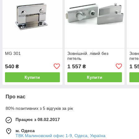
MG 301
Зовнішній. лівий без
Зовн
петель
пете
540
1 557
1 5
₴
₴
Купити
Купити
Про нас
80% позитивних з 5 відгуків за рік
Працює з 08.02.2017
м. Одеса
ТВК Малиновский офис 1-9, Одеса, Україна