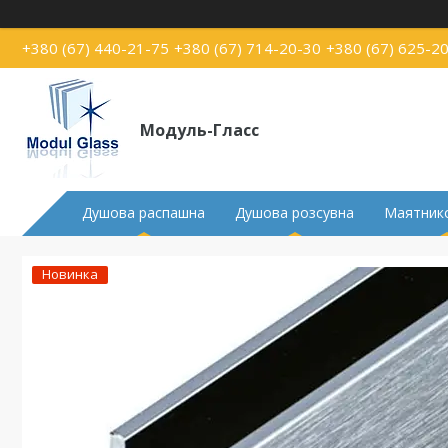
+380 (67) 440-21-75
+380 (67) 714-20-30
+380 (67) 625-2
Модуль-Гласс
Душова распашна
Душова розсувна
Маятнико
Новинка