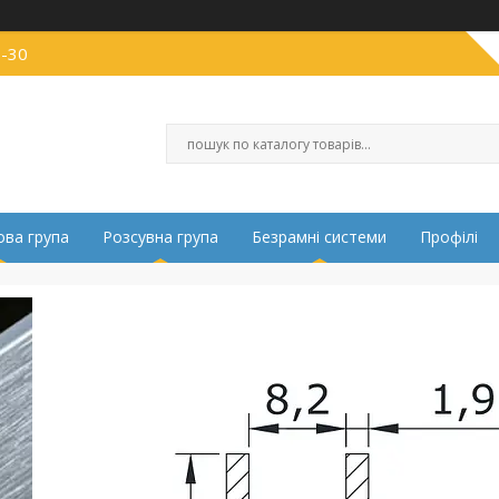
0-30
ва група
Розсувна група
Безрамні системи
Профілі