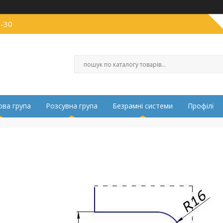
0-30
ва група
Розсувна група
Безрамні системи
Профілі