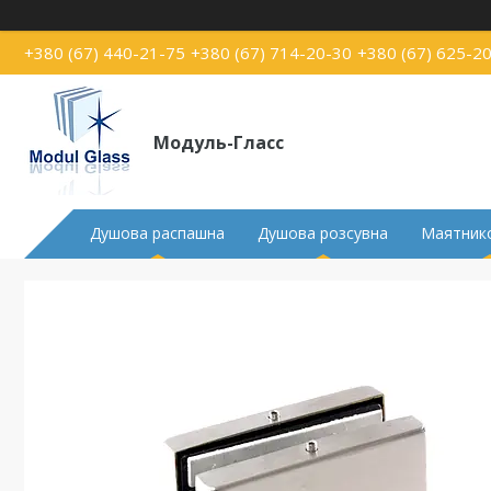
+380 (67) 440-21-75
+380 (67) 714-20-30
+380 (67) 625-2
Модуль-Гласс
Душова распашна
Душова розсувна
Маятнико