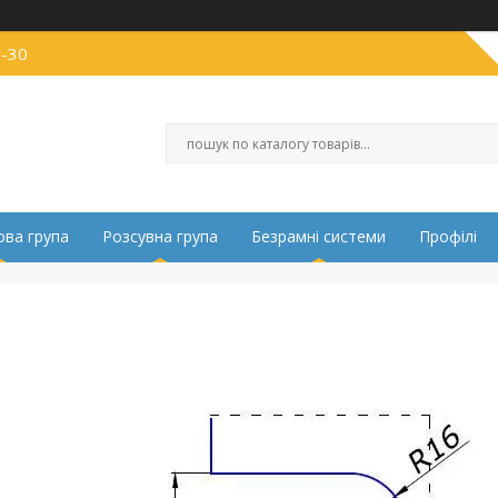
0-30
ва група
Розсувна група
Безрамні системи
Профілі