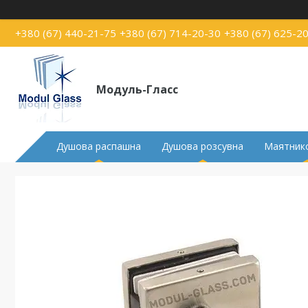
+380 (67) 440-21-75
+380 (67) 714-20-30
+380 (67) 625-2
Модуль-Гласс
Душова распашна
Душова розсувна
Маятнико