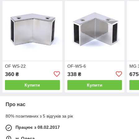
OF WS-22
OF-WS-6
MG 
360
338
675
₴
₴
Купити
Купити
Про нас
80% позитивних з 5 відгуків за рік
Працює з 08.02.2017
м. Одеса