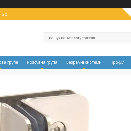
0-30
ва група
Розсувна група
Безрамні системи
Профілі