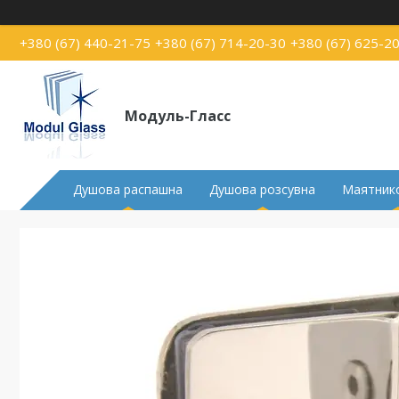
+380 (67) 440-21-75
+380 (67) 714-20-30
+380 (67) 625-2
Модуль-Гласс
Душова распашна
Душова розсувна
Маятнико