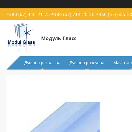
+380 (67) 440-21-75
+380 (67) 714-20-30
+380 (67) 625-2
Модуль-Гласс
Душова распашна
Душова розсувна
Маятнико