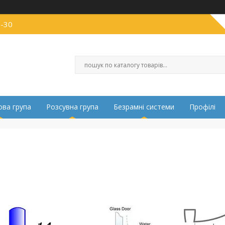
0-30
ва група
Розсувна група
Безрамні системи
Профілі