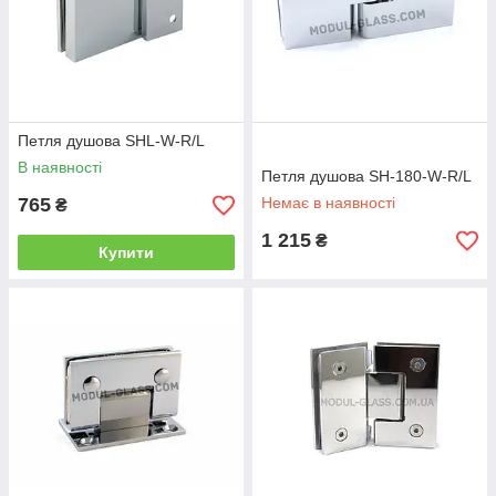
Петля душова SHL-W-R/L
В наявності
Петля душова SH-180-W-R/L
765
Немає в наявності
₴
1 215
₴
Купити