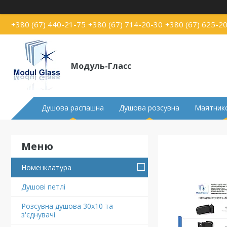
+380 (67) 440-21-75
+380 (67) 714-20-30
+380 (67) 625-2
Модуль-Гласс
Душова распашна
Душова розсувна
Маятнико
Номенклатура
Душові петлі
Розсувна душова 30х10 та
з'єднувачі