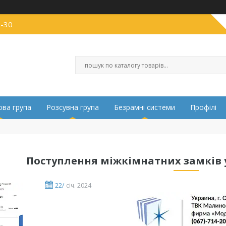
0-30
ва група
Розсувна група
Безрамні системи
Профілі
Поступлення міжкімнатних замків 
22/
січ. 2024